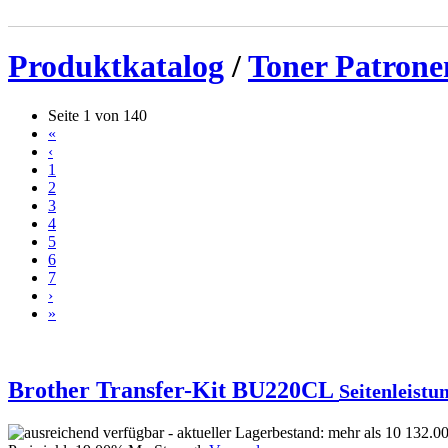
Produktkatalog
/
Toner Patrone
Seite 1 von 140
«
‹
1
2
3
4
5
6
7
›
»
Brother Transfer-Kit BU220CL
Seitenleistun
132.00